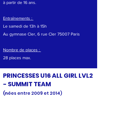
à partir de 16 ans.
Entraînements :
Le samedi de 13h à 15h
Au gymnase Cler, 6 rue Cler 75007 Paris
Nombre de places :
28 places max.​
PRINCESSES U16 ALL GIRL LVL2
- SUMMIT TEAM
(n
ées entre 2009 et 2014)