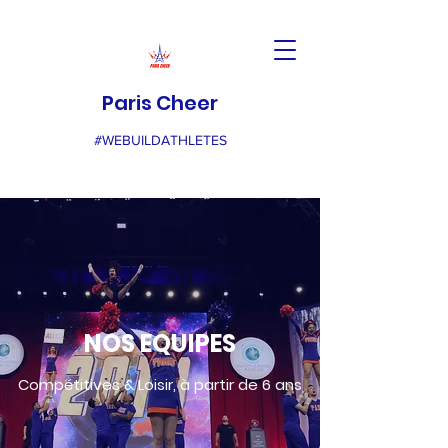
Paris Cheer
#WEBUILDATHLETES
NOS EQUIPES
Compétitives & Loisir, à partir de 6 ans